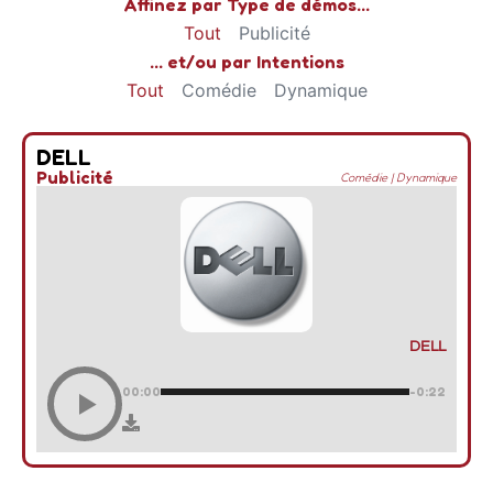
Affinez par Type de démos...
Tout
Publicité
... et/ou par Intentions
Tout
Comédie
Dynamique
DELL
Publicité
Comédie
|
Dynamique
DELL
00:00
-0:22