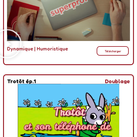
Dynamique
|
Humoristique
Télécharger
Trotôt ép.1
Doublage