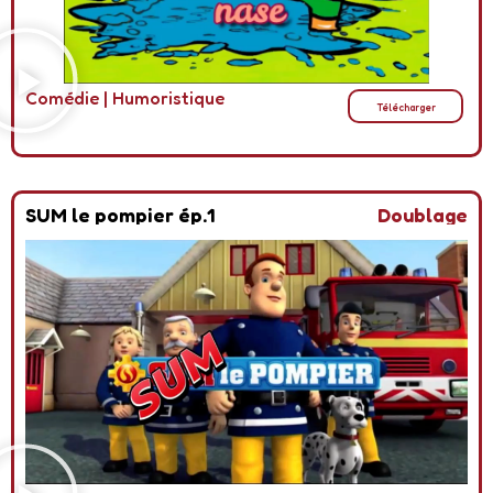
Comédie
|
Humoristique
Télécharger
SUM le pompier ép.1
Doublage