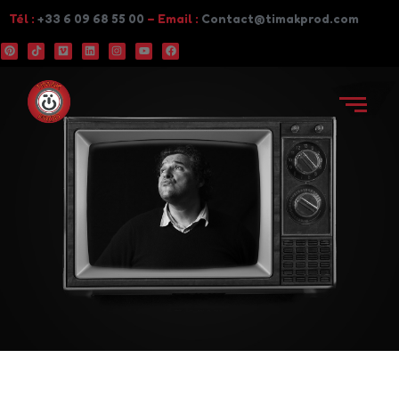
Tél :
+33 6 09 68 55 00
– Email :
Contact@timakprod.com