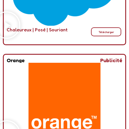
Chaleureux
|
Posé
|
Souriant
Télécharger
Orange
Publicité