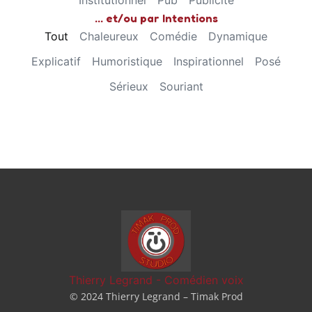
Institutionnel
Pub
Publicité
... et/ou par Intentions
Tout
Chaleureux
Comédie
Dynamique
Explicatif
Humoristique
Inspirationnel
Posé
Sérieux
Souriant
Thierry Legrand - Comédien voix
© 2024 Thierry Legrand – Timak Prod